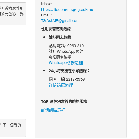
Inbox:
界。香港跨性別
https://fb.com/msg/tg.askme
加多元色彩世界
Email:
TG.AskME@gmail.com
性別友善諮詢熱線
姊妹同志熱線
熱線電話: 9260-8191
請用WhatsApp預約
電話朋輩輔導
Whatsapp請按這裡
24小時支援性小眾熱線：
同。一線 2217-5959
詳情請按這裡
TGR 跨性別友善的諮詢服務
詳情請點這裡
作了一個新的