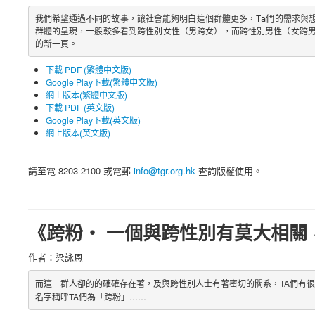
我們希望通過不同的故事，讓社會能夠明白這個群體更多，Ta們的需求與
群體的呈現，一般較多看到跨性別女性（男跨女），而跨性別男性（女跨
的新一頁。
下載 PDF (繁體中文版)
Google Play下載(繁體中文版)
網上版本(繁體中文版)
下載 PDF (英文版)
Google Play下載(英文版)
網上版本(英文版)
請至電 8203-2100 或電郵
info@tgr.org.hk
查詢版權使用。
《跨粉‧ 一個與跨性別有莫大相關
作者：梁詠恩
而這一群人卻的的確確存在著，及與跨性別人士有著密切的關系，TA們有
名字稱呼TA們為「跨粉」……