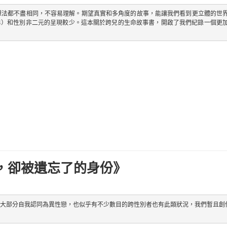
想法都不盡相同，不容易理解。期望真實和多角度的故事，能讓我們看到更立體的世
男）和性別非二元的呈現較少。這本關於跨兒的生命故事書，開啟了我們紀錄一個更
，卻被遺忘了的身份》
很大部分自我認同為異性戀，也似乎有不少數目的跨性別者也有此類狀況，我們暫且創