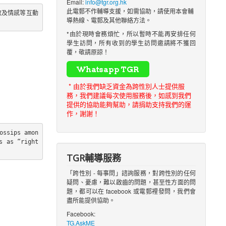
Email:
info@tgr.org.hk
此電郵不作輔導支援，如需協助，請使用本會輔
教及情感等互動
導熱線、電郵及其他聯絡方法。
*由於現時會務煩忙，所以暫時不能再安排任何
學生訪問，所有收到的學生訪問邀請將不獲回
覆，敬請原諒！
* 由於我們缺乏資金為跨性別人士提供服
務，我們建議每次使用服務後，如感到我們
提供的協助能夠幫助，請捐助支持我們的運
作，謝謝！
ossips amon
 as “right 
TGR輔導服務
「跨性別 - 每事問」諮詢服務，對跨性別的任何
疑問、憂慮，難以啟齒的問題，甚至性方面的問
題，都可以在 facebook 或電郵裡發問，我們會
盡所能提供協助。
Facebook:
TG.AskME