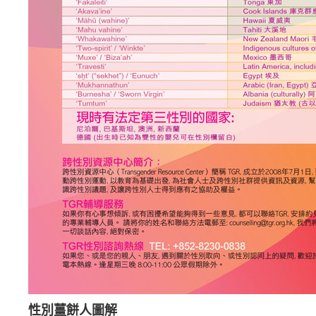
性別薑餅人圖解