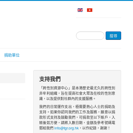
搜
搜尋
尋...
捐助單位
支持我們
「跨性別資源中心」是本港歷史最尤久的跨性別
非牟利組織，旨在提高社會大眾及在校的性別意
識，以及提供對社群內的支援服務。
我們的日常運作支出，極需要熱心人士的捐助及
支持。如果你認同我們的工作及服務，願意以捐
款形式支持及鼓勵我們，可捐款至以下賬戶，入
賬後如方便，請將入數日期，金額及參考號碼電
郵給我們
info@tgr.org.hk
，以作紀錄，謝謝！