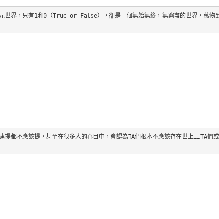
界，只有1和0（True or False），卻是一個無始無終，無窮盡的世界，萬物
提都不應該提，甚至在很多人的心目中，會認為TA們根本不應該存在世上……TA們