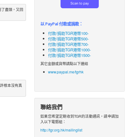
到了盡頭，又回
以 PayPal 付款或捐款：
付款/捐助TGR港幣100-
付款/捐助TGR港幣500-
付款/捐助TGR港幣700-
付款/捐助TGR港幣1000-
付款/捐助TGR港幣1500-
其它金額或貨幣請點以下連結
www.paypal.me/tgrhk
或許根本沒有真
聯絡我們
如果您希望定期收到TGR的活動通訊，請申請加
入以下電郵組：
http://tgr.org.hk/mailinglist