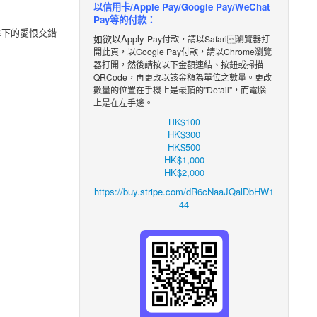
以信用卡/Apple Pay/Google Pay/WeChat
Pay等的付款：
擊下的愛恨交錯
如欲以Apply
Pay付款，請以Safari瀏覽器打
開此頁，以Google Pay付款，請以Chrome瀏覽
器打開，然後請按以下金額
連結
、
按鈕
或掃描
QRCode，再更改
以該金額
為單位之數
量。更改
數量的位置在手機上是最頂的"Detail"，而電腦
上是在左手邊。
HK$100
HK$300
HK$500
HK$1,000
HK$2,000
https://buy.stripe.com/dR6cNaaJQalDbHW1
44