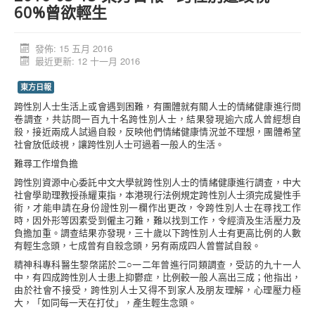
60%曾欲輕生
活動消息
資料庫
發佈: 15 五月 2016
最近更新: 12 十一月 2016
媒體庫
東方日報
台灣專區
跨性別人士生活上或會遇到困難，有團體就有關人士的情緒健康進行問
中國大陸專區
卷調查，共訪問一百九十名跨性別人士，結果發現逾六成人曾經想自
殺，接近兩成人試過自殺，反映他們情緒健康情況並不理想，團體希望
「跨樂園」交友平台
社會放低歧視，讓跨性別人士可過着一般人的生活。
捐助單位
難尋工作增負擔
跨性別資源中心委託中文大學就跨性別人士的情緒健康進行調查，中大
社會學助理教授孫耀東指，本港現行法例規定跨性別人士須完成變性手
術，才能申請在身份證性別一欄作出更改，令跨性別人士在尋找工作
時，因外形等因素受到僱主刁難，難以找到工作，令經濟及生活壓力及
負擔加重。調查結果亦發現，三十歲以下跨性別人士有更高比例的人數
有輕生念頭，七成曾有自殺念頭，另有兩成四人曾嘗試自殺。
精神科專科醫生黎棨諾於二○一二年曾進行同類調查，受訪的九十一人
中，有四成跨性別人士患上抑鬱症，比例較一般人高出三成；他指出，
由於社會不接受，跨性別人士又得不到家人及朋友理解，心理壓力極
大，「如同每一天在打仗」，產生輕生念頭。