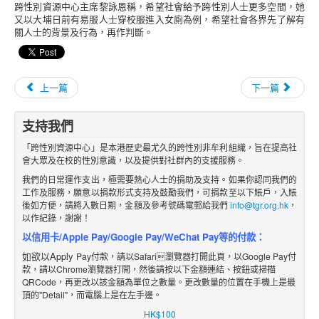
跨性別資源中心主席黎詠恩稱，希望社會給予跨性別人士更多空間，她
又以大埔日前有易服人士穿校服進入女廁為例，希望社會各界先了解有
關人士的背景及行為，再作判斷。
上一篇
下一篇
支持我們
「跨性別資源中心」是本港歷史最尤久的跨性別非牟利組織，旨在提高社
會大眾及在校的性別意識，以及提供對社群內的支援服務。
我們的日常運作支出，極需要熱心人士的捐助及支持。如果你認同我們的
工作及服務，願意以捐款形式支持及鼓勵我們，可捐款至以下賬戶，入賬
後如方便，請將入數日期，金額及參考號碼電郵給我們
info@tgr.org.hk
，
以作紀錄，謝謝！
以信用卡/Apple Pay/Google Pay/WeChat Pay等的付款：
如欲以Apply
Pay付款，請以Safari瀏覽器打開此頁，以Google Pay付
款，請以Chrome瀏覽器打開，然後請按以下金額
連結
、
按鈕
或掃描
QRCode，再更改
以該金額
為單位之數
量。更改數量的位置在手機上是最
頂的"Detail"，而電腦上是在左手邊。
HK$100