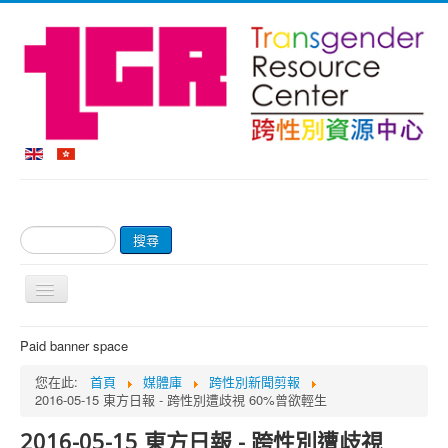
搜
搜尋
尋...
切
換
導
首頁
Paid banner space
覽
關於我們
您在此:
首頁
媒體庫
跨性別新聞剪報
2016-05-15 東方日報 - 跨性別遭歧視 60%曾欲輕生
網上商店及付款
2016-05-15 東方日報 - 跨性別遭歧視
輔導服務