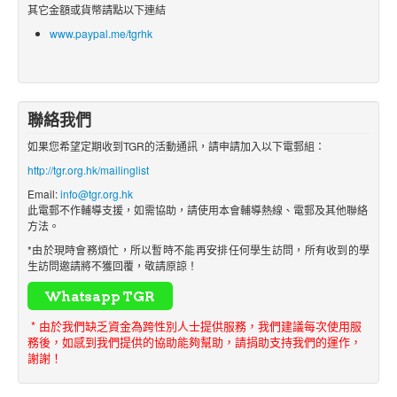
其它金額或貨幣請點以下連結
www.paypal.me/tgrhk
聯絡我們
如果您希望定期收到TGR的活動通訊，請申請加入以下電郵組：
http://tgr.org.hk/mailinglist
Email:
info@tgr.org.hk
此電郵不作輔導支援，如需協助，請使用本會輔導熱線、電郵及其他聯絡
方法。
*由於現時會務煩忙，所以暫時不能再安排任何學生訪問，所有收到的學
生訪問邀請將不獲回覆，敬請原諒！
* 由於我們缺乏資金為跨性別人士提供服務，我們建議每次使用服
務後，如感到我們提供的協助能夠幫助，請捐助支持我們的運作，
謝謝！