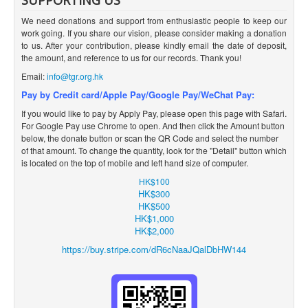
SUPPORTING US
We need donations and support from enthusiastic people to keep our
work going. If you share our vision, please consider making a donation
to us. After your contribution, please kindly email the date of deposit,
the amount, and reference to us for our records. Thank you!
Email:
info@tgr.org.hk
Pay by Credit card/Apple Pay/Google Pay/WeChat Pay:
If you would like to pay by Apply
Pay, please open this page with Safari.
For Google Pay use Chrome to open. And then click the Amount button
below, the donate button or scan the QR Code and select the number
of that amount. To change the quantity, look for the
"Detail" button which
is located on the top of mobile and left hand size of computer.
HK$100
HK$300
HK$500
HK$1,000
HK$2,000
https://buy.stripe.com/dR6cNaaJQalDbHW144