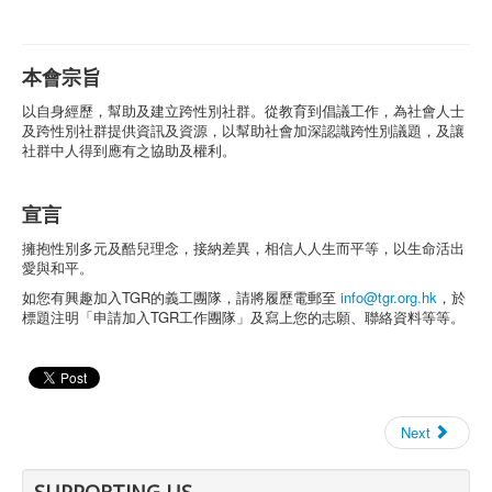
本會宗旨
以自身經歷，幫助及建立跨性別社群。從教育到倡議工作，為社會人士
及跨性別社群提供資訊及資源，以幫助社會加深認識跨性別議題，及讓
社群中人得到應有之協助及權利。
宣言
擁抱性別多元及酷兒理念，接納差異，相信人人生而平等，以生命活出
愛與和平。
如您有興趣加入TGR的義工團隊，請將履歷電郵至
info@tgr.org.hk
，於
標題注明「申請加入TGR工作團隊」及寫上您的志願、聯絡資料等等。
Next