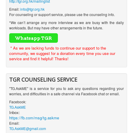
http://tgr.org.hk/mailinglist
Email:
info@tgr.org.hk
For counseling or support service, please use the counseling info.
*We can’t arrange any more interview as we are busy with the daily
workloads. But may have other arrangements in the future.
* As we are lacking funds to continue our support to the
community, we suggest for a donation every time you use our
service and find it helpful! Thanks!
TGR COUNSELING SERVICE
"TG.AskME" is a service for you to ask any questions regarding your
worries, and difficulties in a safe channel via Facebook chat or email.
Facebook:
TG.AskME
Inbox:
https://fb.com/msg/tg.askme
Email:
TG.AskME@gmail.com