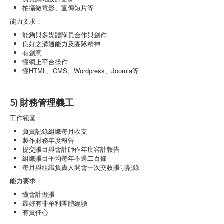
拍攝微電影、宣傳短片等
能力要求：
能夠與多媒體隊員合作與創作
良好之溝通能力及團隊精神
有創意
懂網上平台操作
懂HTML、CMS、Wordpress、Joomla等
5) 財務管理義工
工作範圍：
負責記錄組織每月收支
製作財務年度報告
提交賬目與會計師作年度審計報告
組織賬目平均每年不過二百條
每月與組織負責人開會一次交收賬項記錄
能力要求：
懂會計做賬
最好有非牟利團體經驗
有責任心