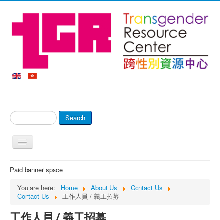
Search
Search
...
Toggle
Navigation
Home
Paid banner space
About Us
You are here:
Home
About Us
Contact Us
Contact Us
工作人員 / 義工招募
Online Shop & Payment
工作人員 / 義工招募
Counseling Service