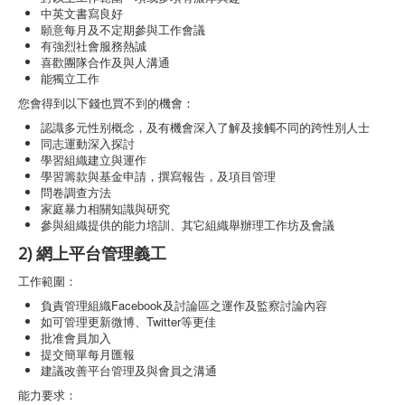
中英文書寫良好
願意每月及不定期參與工作會議
有強烈社會服務熱誠
喜歡團隊合作及與人溝通
能獨立工作
您會得到以下錢也買不到的機會：
認識多元性别概念，及有機會深入了解及接觸不同的跨性別人士
同志運動深入探討
學習組織建立與運作
學習籌款與基金申請，撰寫報告，及項目管理
問卷調查方法
家庭暴力相關知識與研究
參與組織提供的能力培訓、其它組織舉辦理工作坊及會議
2) 網上平台管理義工
工作範圍：
負責管理組織Facebook及討論區之運作及監察討論內容
如可管理更新微博、Twitter等更佳
批准會員加入
提交簡單每月匯報
建議改善平台管理及與會員之溝通
能力要求：