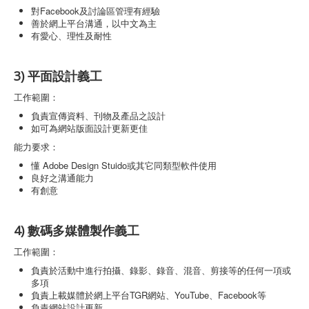
對Facebook及討論區管理有經驗
善於網上平台溝通，以中文為主
有愛心、理性及耐性
3) 平面設計義工
工作範圍：
負責宣傳資料、刊物及產品之設計
如可為網站版面設計更新更佳
能力要求：
懂 Adobe Design Stuido或其它同類型軟件使用
良好之溝通能力
有創意
4) 數碼多媒體製作義工
工作範圍：
負責於活動中進行拍攝、錄影、錄音、混音、剪接等的任何一項或
多項
負責上載媒體於網上平台TGR網站、YouTube、Facebook等
負責網站設計更新