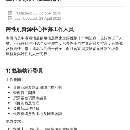
Activities
Published: 05 October 2010
Database
Last Updated: 28 April 2022
Media Library
跨性別資源中心招募工作人員
Trans Social Platform
本機構是中港兩地最俱規模及歷史之跨性別非牟利組織，現招聘以下人
材。不論任何性別認同及性傾向，只要您認同本會宗旨及宣言，有熱誠
Donors
及負責任，都可成為我們的一份子，向社會宣揚接納多元性別的理念，
服務並與跨性別人士同行。
1) 義務執行委員
工作範圍：
負責商討及制定組織年度計劃
管理義工團隊
撰寫基金項目申請書
項目監察及管理
發展新工作項目
代表組織參與本地及國際會議
能力要求：
對以上工作範圍一項或多項有濃厚興趣