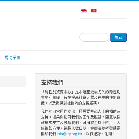
搜
搜尋
尋...
捐助單位
支持我們
「跨性別資源中心」是本港歷史最尤久的跨性別
非牟利組織，旨在提高社會大眾及在校的性別意
識，以及提供對社群內的支援服務。
我們的日常運作支出，極需要熱心人士的捐助及
支持。如果你認同我們的工作及服務，願意以捐
款形式支持及鼓勵我們，可捐款至以下賬戶，入
賬後如方便，請將入數日期，金額及參考號碼電
郵給我們
info@tgr.org.hk
，以作紀錄，謝謝！