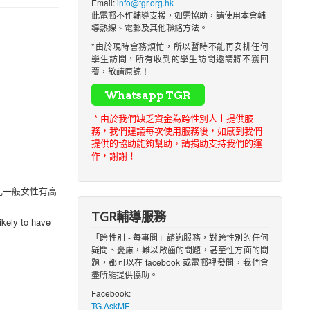
Email:
info@tgr.org.hk
此電郵不作輔導支援，如需協助，請使用本會輔
導熱線、電郵及其他聯絡方法。
*由於現時會務煩忙，所以暫時不能再安排任何
學生訪問，所有收到的學生訪問邀請將不獲回
覆，敬請原諒！
* 由於我們缺乏資金為跨性別人士提供服
務，我們建議每次使用服務後，如感到我們
提供的協助能夠幫助，請捐助支持我們的運
作，謝謝！
性工作者比一般女性有高
TGR輔導服務
ikely to have
「跨性別 - 每事問」諮詢服務，對跨性別的任何
疑問、憂慮，難以啟齒的問題，甚至性方面的問
題，都可以在 facebook 或電郵裡發問，我們會
盡所能提供協助。
Facebook:
TG.AskME