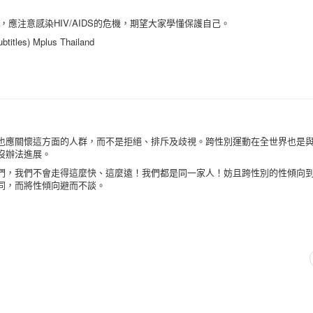
，應注意感染HIV/AIDS的危機，期望大家學懂保護自己。
btitles) Mplus Thailand
也應關懷這方面的人群，而不是拒絕、排斥及歧視。跨性別運動在全世界也是
沒辦法進展。
們，我們不會走得這麼快、這麼遠！我們都是同一家人！妨且跨性別的性傾向
同，而將性傾向避而不談。