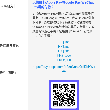
以信用卡/Apple Pay/Google Pay/WeChat
多國際研究中，
Pay等的付款：
如欲以Apply
Pay付款，請以Safari瀏覽器打
開此頁，以Google Pay付款，請以Chrome瀏覽
器打開，然後請按以下金額
連結
、
按鈕
或掃描
QRCode，再更改
以該金額
為單位之數
量。更改
數量的位置在手機上是最頂的"Detail"，而電腦
上是在左手邊。
HK$100
險情度及預防
HK$300
HK$500
HK$1,000
HK$2,000
https://buy.stripe.com/dR6cNaaJQalDbHW1
44
道進行的性行