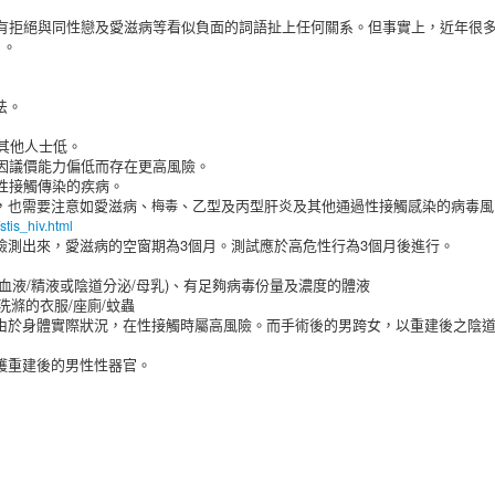
有拒絕與同性戀及愛滋病等看似負面的詞語扯上任何關系。但事實上，近年很
」。
法。
其他人士低。
因議價能力偏低而存在更高風險。
性接觸傳染的疾病。
，也需要注意如愛滋病、
、乙型及丙型肝炎及其他通過性接觸感染的病毒風
梅毒
tis_hiv.html
檢測出來，愛滋病的空窗期為3個月。測試應於高危性行為3個月後進行。
血液/精液或陰道分泌/母乳)、有足夠病毒份量及濃度的體液
洗滌的衣服/座廁/蚊蟲
由於身體實際狀況，在性接觸時屬高風險。而手術後的男跨女，以重建後之陰
護重建後的男性性器官。