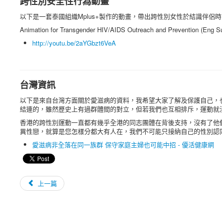
跨性別安全性行為動畫
以下是一套泰國組織Mplus+製作的動畫，帶出跨性別女性於結識伴侶時
Animation for Transgender HIV/AIDS Outreach and Prevention (Eng Su
http://youtu.be/2aYGbzt6VeA
台灣資訊
以下是來自台灣方面關於愛滋病的資料，我希望大家了解及保護自己，
結連的，雖然歷史上有過群體間的對立，但若我們也互相排斥，運動就
香港的跨性別運動一直都有幾乎全港的同志團體在背後支持，沒有了他
異性戀，就算是您怎樣分都大有人在，我們不可能只接納自己的性別認
愛滋病非全落在同一族群 保守家庭主婦也可能中招 - 優活健康網
上一篇