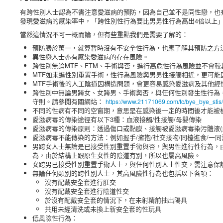
有跨性別人士認為不需注意愛滋病的預防，因為自己並不是同性戀，也
發現愛滋病的感染率中，「跨性別性行為要比男男性行為高出4倍以上
當然這情況不可一概而論，但有些重點我們是需要了解的：
預防勝於萬一，就算暫時沒有不安全性行為，也應了解其預防之方
異性戀人士亦有感染愛滋病的存在風險。
跨性別無論MTF、FTM、手術與否，進行高危性行為風險並不會較
MTF如未進性別重置手術，性行為風險與男男性接觸相近，更可能
MTF手術後的人工陰道因構造問題，會更容易感染愛滋病及其他經
跨性別中無論男跨女、女跨男、手術與否，與任何性別發生性行為
守則。請參閱有關網站：
https://www.21171069.com/tc/bye_bye_stis/s
不同的性病有不同的空窗期，意思是在感染後一定的時間後才能被
愛滋病毒的傳染途徑有以下3種：血液接觸/性接觸/母嬰傳染
愛滋病毒的傳染原則：透過傷口或黏膜、接觸被愛滋病毒染污體液(
愛滋病毒不能傳染的方法：例如握手/擁抱/社交接吻/同檯進食/一同
男跨女人士無論是已接受性別重置手術與否，與男性進行性行為，
為，由於結構上跟原生女性的陰道有別，所以也屬高風險。
女跨男已接受性別重置手術人士，與任何性別人士性交，需注意保
無論任何類別的跨性別人士，其高風險性行為也包括以下各項：
沒有配戴安全套進行肛交
沒有配戴安全套進行陰道性交
於沒有配戴安全套的情況下，在未射精前抽出陽具
共用未經清洗或未換上新安全套的性玩具
低風險性行為：