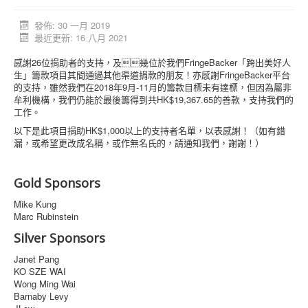
活動消息
發佈: 30 一月 2019
最近更新: 16 八月 2021
資料庫
感謝26位捐助者的支持，及幾位於我們FringeBacker「跨出美好人
媒體庫
生」籌款項目其間通過其他渠道捐款的朋友！亦感謝FringeBacker平台
的支持，雖然我們在2018年9月-11月的籌款目標未有達標，但因為屬非
台灣專區
牟利機構，我們仍能於最後籌得到共HK$19,367.65的善款，支持我們的
工作。
中國大陸專區
以下是此項目捐助HK$1,000以上的支持者名單，以表感謝！（如有錯
「跨樂園」交友平台
漏，或希望更改成名稱，或作無名氏的，請通知我們，謝謝！）
捐助單位
Gold Sponsors
Mike Kung
Marc Rubinstein
Silver Sponsors
Janet Pang
KO SZE WAI
Wong Ming Wai
Barnaby Levy