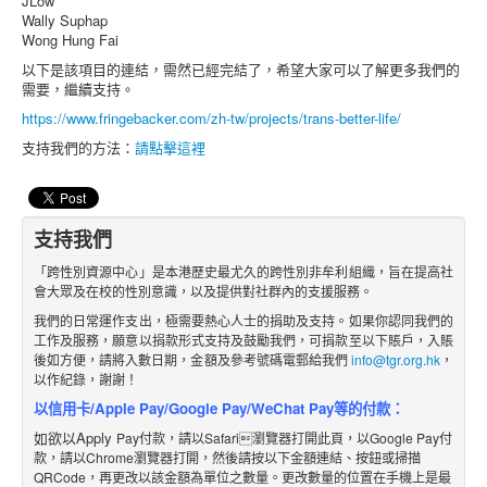
JLow
Wally Suphap
Wong Hung Fai
以下是該項目的連結，需然已經完結了，希望大家可以了解更多我們的
需要，繼續支持。
https://www.fringebacker.com/zh-tw/projects/trans-better-life/
支持我們的方法：
請點擊這裡
支持我們
「跨性別資源中心」是本港歷史最尤久的跨性別非牟利組織，旨在提高社
會大眾及在校的性別意識，以及提供對社群內的支援服務。
我們的日常運作支出，極需要熱心人士的捐助及支持。如果你認同我們的
工作及服務，願意以捐款形式支持及鼓勵我們，可捐款至以下賬戶，入賬
後如方便，請將入數日期，金額及參考號碼電郵給我們
info@tgr.org.hk
，
以作紀錄，謝謝！
以信用卡/Apple Pay/Google Pay/WeChat Pay等的付款：
如欲以Apply
Pay付款，請以Safari瀏覽器打開此頁，以Google Pay付
款，請以Chrome瀏覽器打開，然後請按以下金額
連結
、
按鈕
或掃描
QRCode，再更改
以該金額
為單位之數
量。更改數量的位置在手機上是最