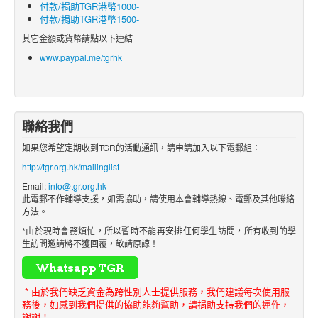
付款/捐助TGR港幣1000-
付款/捐助TGR港幣1500-
其它金額或貨幣請點以下連結
www.paypal.me/tgrhk
聯絡我們
如果您希望定期收到TGR的活動通訊，請申請加入以下電郵組：
http://tgr.org.hk/mailinglist
Email:
info@tgr.org.hk
此電郵不作輔導支援，如需協助，請使用本會輔導熱線、電郵及其他聯絡
方法。
*由於現時會務煩忙，所以暫時不能再安排任何學生訪問，所有收到的學
生訪問邀請將不獲回覆，敬請原諒！
* 由於我們缺乏資金為跨性別人士提供服務，我們建議每次使用服
務後，如感到我們提供的協助能夠幫助，請捐助支持我們的運作，
謝謝！