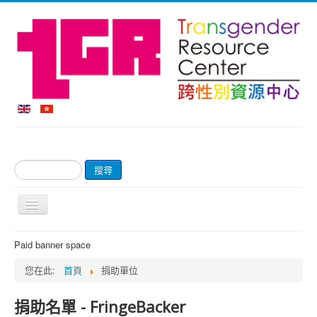
搜
搜尋
尋...
切
換
導
首頁
Paid banner space
覽
關於我們
您在此:
首頁
捐助單位
網上商店及付款
捐助名單 - FringeBacker
輔導服務