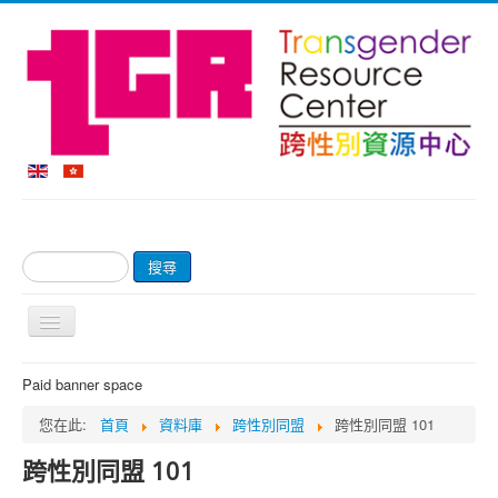
搜
搜尋
尋...
切
換
導
首頁
Paid banner space
覽
關於我們
您在此:
首頁
資料庫
跨性別同盟
跨性別同盟 101
網上商店及付款
跨性別同盟 101
輔導服務