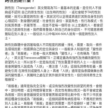
跨性別是什麼？
跨性別（Transgender）英文簡寫為TG。最基本的定義，是任何人不接
納或不認同 自己的原生性別（出生時的性別），或社會賦予TA的性別
規範，就可以算是跨性別 者。其狀況可以呈現或表達於其對自身性別的
心理認同、對身體的期望、社會性別 身份、家庭角色、性行為模式、性
別氣質表達、衣著等等……但並不是每一個符合 以上定義的人，都會認
同自己是跨性別者，我們需尊重個人對自己的身份認同， 不可隨意將標
籤貼在別人身上。一般估計人口中每300-500人就有一個是跨性別人
士。
跨性別群體中會因著每個人不同程度的困擾、掙札、需要、取向、條件
及環境因素，而選擇自己的定位與身份，一般較多人知道的是「變性欲
者」及「易服者」。前者一般大眾稱為「變性人」，也有稱為「換性
人」，英文是Transsexua簡稱TS，正確定義為有強烈及持續改變性別
欲望的人士，所以並不一定是指完成了性別重置手術的人士。一般很容
易會將變性人說成為「人妖」，應注意「人妖」這個名詞帶有貶義，應
避免引用 在跨性別或變性人身上。再者「人妖」通常是指泰國做舞台表
演的變性藝人，其獨特之處在於其外貌非常女性化，但仍保持男性之生
殖器官。
「易服者」通常是指完全沒有、或沒有強烈改變性別欲望的男性，會間
中、部份時間、或全時間穿著女裝。而女性有類似情況一般不會被定義
為易服，因社會普遍接受女性穿著男裝或穿得比較中性。有不少市民會
將這種身份說成為「易服癖」，這個詞語帶有病態意味，不應用於跨性
別人士身上。易服者「易服」是基於其需要，而不是癖好。據了解，易
服人士對其需要各有不同的看法，有的覺得是一種舒壓方法，認為做男