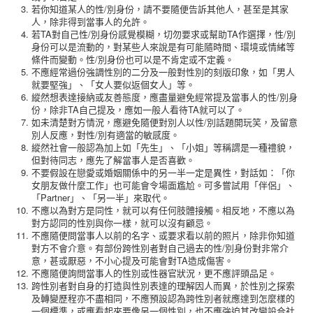
若你知道某人的性/別身份，請不要隨便告訴其他人，甚至是其家
人，除非得到當事人的允許。
若TA對自己性/別身份感覺模糊，切勿要求或幫助TA作選擇，性/別
身份可以是流動的，對某些人來說是有可能隨時間、環境或情緒等
條件而變動。性/別身份也可以是不肯定或不定義。
不應經常過份強調性別的二分及一般對性別的刻版印象，如「男人
就要堅強」、「女人要似返個女人」等。
縱然想表達接納或友善態度，應盡量避免經常提及當事人的性/別身
份，除非TA自己提及，應如一般人看待TA就可以了。
如未清楚對方情況，應避免隨便對別人以性/別話題開玩笑，及留意
別人反應，對性/別有適當的敏感度。
縱然社會一般認為加上如「先生」、「小姐」等稱謂是一種禮貌，
但對待同志，應先了解當事人是否喜歡。
不要假設在戀愛或婚姻關係中的另一半一定是異性，對話如：「你
女朋友做什麼工作」也可能會令場面尷尬。可多嘗試用「伴侶」、
「Partner」、「另一半」來取代。
不應以為對方是同性，就可以有任何肢體接觸。相反地，不應以為
對方認同的性別與你一樣，就可以沒有顧忌。
不應隨便問當事人以前的名字、或要求看以前的照片，除非你知道
對方不會介意。有部份跨性別者對自己過去的性/別身份對非常介
意，甚或厭惡，不小心提及可能會對TA造成傷害。
不應隨便詢問當事人的性別或性器官狀況，更不應評頭品足。
跨性別者對自身的打造與性別表達的理解因人而異，於性別之探索
及轉變歷程亦不盡相同，不應預設認為跨性別者就應達到怎麼樣的
一個標準，或應看起來要像另一個性別，也不應強迫其改變設合社