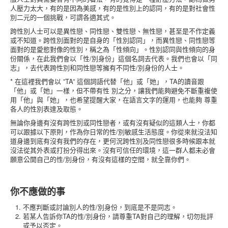
人壓力太大，有的是因為美感，有的是性別上的認同，有的是對社會性
別二元的一個挑戰，可謂各適其式。
跨性別人士可以是異性戀、同性戀、雙性戀、無性戀，甚至是不作定義
或不知道。跨性別面對的是自身的「性別認同」，而異性戀、同性戀等
面對的是愛慾對像的性別，稱之為「性傾向」。性別認同與性傾向的身
份關係，在此我們會以「性/別身份」這個名詞去代表。我們也會以「同
志」，去代表跨性別和同性戀等擁有不同性/別身份的人士。
* 在這裡我們會以 ”TA” 這個詞語代替「他」或「她」，TA的讀音跟
「他」或「她」一樣，但不帶有性 別之分，讓我們能夠避免不斷重複使
用「他」與「她」，也希望提醒大家，在語言文字的運用，也能夠 尊重
各人的性別表達及取態。
無論你身邊有沒有跨性別或同性戀者，或有沒有疑似的這類人士，你都
可以跟據以下原則，作為你日常的性/別敏感生活態度。你從來就沒法知
道身邊到底有沒有我們的存在，更何況跨性別及同性戀很多時候跟本就
沒法從其外表或打扮分得出來。沒有可信任的環境，這一群人都未必會
願意公開自己的性/別身份，有沒有這樣的空間，就全靠你們。
你不應做的事
不應判斷或討論別人的性/別身份，到底是不是同志。
若某人告訴你TA的性/別身份，請尊重TA對自己的理解，切勿批評
或予以否定。