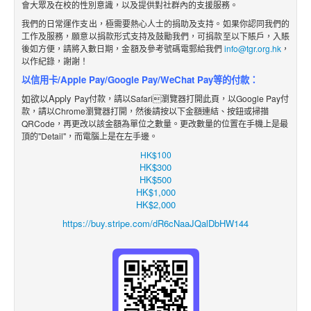
會大眾及在校的性別意識，以及提供對社群內的支援服務。
我們的日常運作支出，極需要熱心人士的捐助及支持。如果你認同我們的
工作及服務，願意以捐款形式支持及鼓勵我們，可捐款至以下賬戶，入賬
後如方便，請將入數日期，金額及參考號碼電郵給我們
info@tgr.org.hk
，
以作紀錄，謝謝！
以信用卡/Apple Pay/Google Pay/WeChat Pay等的付款：
如欲以Apply
Pay付款，請以Safari瀏覽器打開此頁，以Google Pay付
款，請以Chrome瀏覽器打開，然後請按以下金額
連結
、
按鈕
或掃描
QRCode，再更改
以該金額
為單位之數
量。更改數量的位置在手機上是最
頂的"Detail"，而電腦上是在左手邊。
HK$100
HK$300
HK$500
HK$1,000
HK$2,000
https://buy.stripe.com/dR6cNaaJQalDbHW144