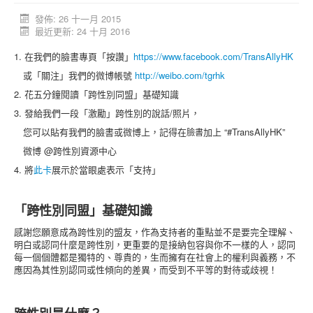
活動消息
發佈: 26 十一月 2015
最近更新: 24 十月 2016
資料庫
1. 在我們的臉書專頁「按讚」
https://www.facebook.com/TransAllyHK
媒體庫
或「關注」我們的微博帳號
http://weibo.com/tgrhk
台灣專區
2. 花五分鐘閱讀「跨性別同盟」基礎知識
3. 發給我們一段「激勵」跨性別的說話/照片，
中國大陸專區
您可以貼有我們的臉書或微博上，記得在
加上 “#TransAllyHK”
臉書
「跨樂園」交友平台
微博 @跨性別資源中心
捐助單位
4. 將
此卡
展示於當眼處表示「支持」
「跨性別同盟」基礎知識
感謝您願意成為跨性別的盟友，作為支持者的重點並不是要完全理解、
明白或認同什麼是跨性別，更重要的是接納包容與你不一樣的人，認同
每一個個體都是獨特的、尊貴的，生而擁有在社會上的權利與義務，不
應因為其性別認同或性傾向的差異，而受到不平等的對待或歧視！