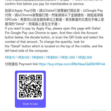
confirm first before you pay for merchandise or service.
活動消息
如欲以Apply Pay付款，請以Safari瀏覽器打開此頁，以Google Pay
付款，請以Chrome瀏覽器打開，然後請按以下金額連結、按鈕或掃描
資料庫
QRCode，再更改以該金額為單位之數量。更改數量的位置在手機上是
媒體庫
最頂的"Detail"，而電腦上是在左手邊。
If you want to pay by Apply Pay, please open this page with Safari.
台灣專區
For Google Pay use Chrome to open. And then click the Amount
button below, the donate button, or scan the QR Code and select the
中國大陸專區
number of that amount. To change the quantity, look for
the "Detail" button which is located on the top of the mobile, and the
「跨樂園」交友平台
left-hand side of the computer.
HK$10
捐助單位
/
HK$100
/
HK$300
/
HK$500
/
HK$1,000
/
HK$2,000
付款連結 Payment link:
https://buy.stripe.com/dR6cNaaJQalDbHW144