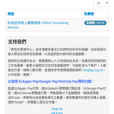
顯示數目
標題
點擊數
本會提供網上輔導服務 Online Counseling
點擊數: 81775
Service
支持我們
「跨性別資源中心」是本港歷史最尤久的跨性別非牟利組織，旨在提高社
會大眾及在校的性別意識，以及提供對社群內的支援服務。
我們的日常運作支出，極需要熱心人士的捐助及支持。如果你認同我們的
工作及服務，願意以捐款形式支持及鼓勵我們，可捐款至以下賬戶，入賬
後如方便，請將入數日期，金額及參考號碼電郵給我們
info@tgr.org.hk
，
以作紀錄，謝謝！
以信用卡/Apple Pay/Google Pay/WeChat Pay等的付款：
如欲以Apply
Pay付款，請以Safari瀏覽器打開此頁，以Google Pay付
款，請以Chrome瀏覽器打開，然後請按以下金額
連結
、
按鈕
或掃描
QRCode，再更改
以該金額
為單位之數
量。更改數量的位置在手機上是最
頂的"Detail"，而電腦上是在左手邊。
HK$100
HK$300