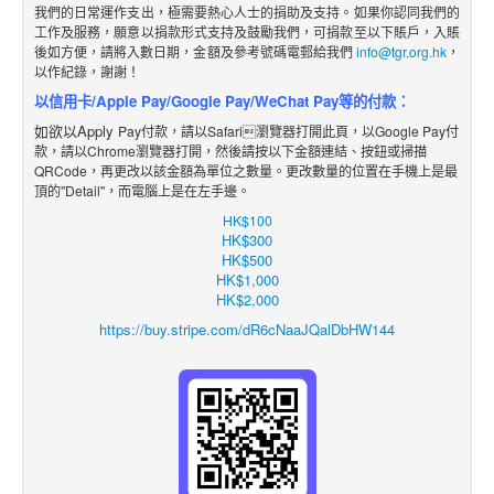
我們的日常運作支出，極需要熱心人士的捐助及支持。如果你認同我們的
工作及服務，願意以捐款形式支持及鼓勵我們，可捐款至以下賬戶，入賬
後如方便，請將入數日期，金額及參考號碼電郵給我們
info@tgr.org.hk
，
以作紀錄，謝謝！
以信用卡/Apple Pay/Google Pay/WeChat Pay等的付款：
如欲以Apply
Pay付款，請以Safari瀏覽器打開此頁，以Google Pay付
款，請以Chrome瀏覽器打開，然後請按以下金額
連結
、
按鈕
或掃描
QRCode，再更改
以該金額
為單位之數
量。更改數量的位置在手機上是最
頂的"Detail"，而電腦上是在左手邊。
HK$100
HK$300
HK$500
HK$1,000
HK$2,000
https://buy.stripe.com/dR6cNaaJQalDbHW144