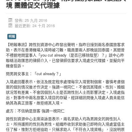
境 團體促交代理據
活動消息
資料庫
發佈: 25 九月 2016
最近更新: 24 十月 2016
媒體庫
明報
台灣專區
【明報專訊】跨性別資源中心昨發出聲明，指昨日接到兩名泰國旅客求
中國大陸專區
助，表示在香港機場入境時被刁難，職員要兩人即晚返回泰國，其間曾
不禮貌地問當事人「you cut already（是否已移除陰莖）？」該中心昨
「跨樂園」交友平台
聯絡法政匯思的律師介入，已發律師信要求入境處交代理據，並擬向平
機會投訴。
捐助單位
問男跨女事主：「cut already？」
入境處回覆表示，依法及既定程序處理每宗入境管制個案，審慎考慮個
案的個別情况後才作決定，強調一視同仁，不會因其殘疾、性別、婚姻
狀况等有差異、不會因個別人士是否跨性別人士而影響決定。入境處指
出，對事件中兩名旅客入境目的存疑，經詳細訊問後入境處人員未能信
納其為真正旅客，故拒絕其入境。
處方：不信納是旅客 強調一視同仁
跨性別資源中心主席梁詠恩表示，兩名求助人均為男跨女的跨性別人
士，所持護照的性別為男性。組織昨收到求助後已即時向入境處當值主
任了解，惟對方拒絕協助，只稱求助人「不符合入境資格」，沒說明原