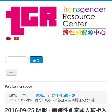
搜
搜尋
尋...
切
換
導
首頁
Paid banner space
覽
關於我們
您在此:
首頁
媒體庫
跨性別新聞剪報
2016-09-25 明報 - 兩跨性別泰國人被拒入境 團體促交代理據
網上商店及付款
2016-09-25 明報 - 兩跨性別泰國人被拒入
輔導服務