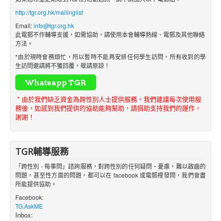
http://tgr.org.hk/mailinglist
Email:
info@tgr.org.hk
此電郵不作輔導支援，如需協助，請使用本會輔導熱線、電郵及其他聯絡
方法。
*由於現時會務煩忙，所以暫時不能再安排任何學生訪問，所有收到的學
生訪問邀請將不獲回覆，敬請原諒！
* 由於我們缺乏資金為跨性別人士提供服務，我們建議每次使用服
務後，如感到我們提供的協助能夠幫助，請捐助支持我們的運作，
謝謝！
TGR輔導服務
「跨性別 - 每事問」諮詢服務，對跨性別的任何疑問、憂慮，難以啟齒的
問題，甚至性方面的問題，都可以在 facebook 或電郵裡發問，我們會盡
所能提供協助。
Facebook:
TG.AskME
Inbox: