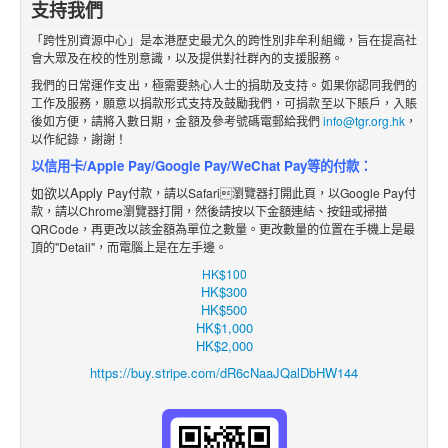
支持我們
「跨性別資源中心」是本港歷史最尤久的跨性別非牟利組織，旨在提高社
會大眾及在校的性別意識，以及提供對社群內的支援服務。
我們的日常運作支出，極需要熱心人士的捐助及支持。如果你認同我們的
工作及服務，願意以捐款形式支持及鼓勵我們，可捐款至以下賬戶，入賬
後如方便，請將入數日期，金額及參考號碼電郵給我們
info@tgr.org.hk
，
以作紀錄，謝謝！
以信用卡/Apple Pay/Google Pay/WeChat Pay等的付款：
如欲以Apply
Pay付款，請以Safari瀏覽器打開此頁，以Google Pay付
款，請以Chrome瀏覽器打開，然後請按以下金額
連結
、
按鈕
或掃描
QRCode，再更改
以該金額
為單位之數
量。更改數量的位置在手機上是最
頂的"Detail"，而電腦上是在左手邊。
HK$100
HK$300
HK$500
HK$1,000
HK$2,000
https://buy.stripe.com/dR6cNaaJQalDbHW144