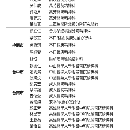
吳佳慶
萬芳醫院精神科
許嘉月
萬芳醫院精神科
潘建志
萬芳醫院精神科
葉柏寬
三軍總醫院北投分院研究醫師
徐立仁
台北榮總桃園分院精神科
梁歆宜
林口/桃園長庚兒童心智科
黃智婉
林口長庚精神科
桃園市
陳姵蓉
林口長庚精神科
林博
聯新國際醫院精神科
賴德仁
中山醫學大學附設醫院精神科
謝明鴻
中山醫學大學附設醫院精神科
台中市
鄭婉汝
中國醫藥大學附設醫院精神科
紀美宏
成大醫院精神科
蔡宗諭
成大醫院精神科
台南市
曾懷萱
成大醫院精神科
戴瀅純
安平/永康心寬診所
顏正芳
高雄醫學大學附設中和紀念醫院精神科
林皇吉
高雄醫學大學附設中和紀念醫院精神科
王鵬為
高雄醫學大學附設中和紀念醫院精神科
葉怡君
高雄醫學大學附設中和紀念醫院精神科