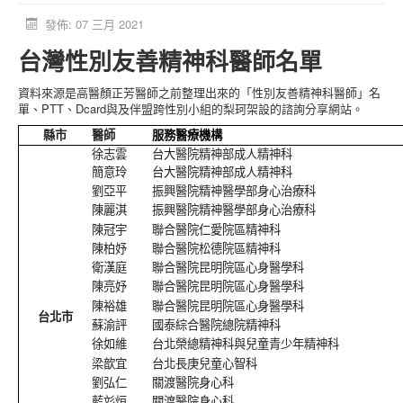
活動消息
發佈: 07 三月 2021
台灣性別友善精神科醫師名單
資料庫
媒體庫
資料來源是高醫顏正芳醫師之前整理出來的「性別友善精神科醫師」名
單、PTT、Dcard與及伴盟跨性別小組的梨珂架設的諮詢分享網站。
台灣專區
縣市
醫師
服務醫療機構
中國大陸專區
徐志雲
台大醫院精神部成人精神科
簡意玲
台大醫院精神部成人精神科
「跨樂園」交友平台
劉亞平
振興醫院精神醫學部身心治療科
捐助單位
陳麗淇
振興醫院精神醫學部身心治療科
陳冠宇
聯合醫院仁愛院區精神科
陳柏妤
聯合醫院松德院區精神科
衛漢庭
聯合醫院昆明院區心身醫學科
陳亮妤
聯合醫院昆明院區心身醫學科
陳裕雄
聯合醫院昆明院區心身醫學科
台北市
蘇渝評
國泰綜合醫院總院精神科
徐如維
台北榮總精神科與兒童青少年精神科
梁歆宜
台北長庚兒童心智科
劉弘仁
關渡醫院身心科
藍彣烜
關渡醫院身心科