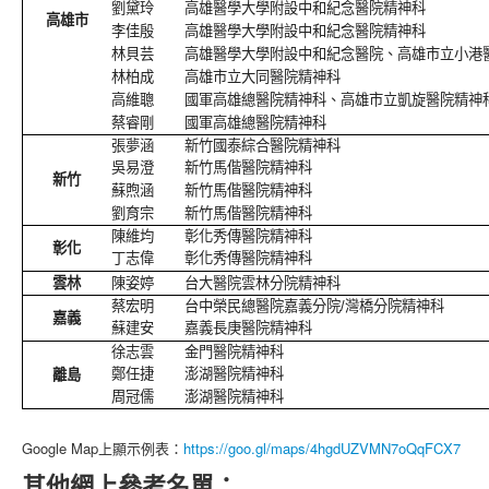
劉黛玲
高雄醫學大學附設中和紀念醫院精神科
高雄市
李佳殷
高雄醫學大學附設中和紀念醫院精神科
林貝芸
高雄醫學大學附設中和紀念醫院、高雄市立小港
林柏成
高雄市立大同醫院精神科
高維聰
國軍高雄總醫院精神科、高雄市立凱旋醫院精神
蔡睿剛
國軍高雄總醫院精神科
張夢涵
新竹國泰綜合醫院精神科
吳易澄
新竹馬偕醫院精神科
新竹
蘇煦涵
新竹馬偕醫院精神科
劉育宗
新竹馬偕醫院精神科
陳維均
彰化秀傳醫院精神科
彰化
丁志偉
彰化秀傳醫院精神科
雲林
陳姿婷
台大醫院雲林分院精神科
蔡宏明
台中榮民總醫院嘉義分院/灣橋分院精神科
嘉義
蘇建安
嘉義長庚醫院精神科
徐志雲
金門醫院精神科
鄭任捷
澎湖醫院精神科
離島
周冠儒
澎湖醫院精神科
Google Map上顯示例表：
https://goo.gl/maps/4hgdUZVMN7oQqFCX7
其他網上參考名單：