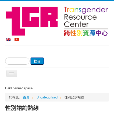
搜
搜尋
尋...
切
換
導
首頁
Paid banner space
覽
關於我們
您在此:
首頁
Uncategorised
性別諮詢熱線
網上商店及付款
性別諮詢熱線
輔導服務