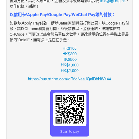
後如方便，請將入數日期，金額及參考號碼電郵給我們
info@tgr.org.hk
，
以作紀錄，謝謝！
以信用卡/Apple Pay/Google Pay/WeChat Pay等的付款：
如欲以Apply
Pay付款，請以Safari瀏覽器打開此頁，以Google Pay付
款，請以Chrome瀏覽器打開，然後請按以下金額
連結
、
按鈕
或掃描
QRCode，再更改
以該金額
為單位之數
量。更改數量的位置在手機上是最
頂的"Detail"，而電腦上是在左手邊。
HK$100
HK$300
HK$500
HK$1,000
HK$2,000
https://buy.stripe.com/dR6cNaaJQalDbHW144