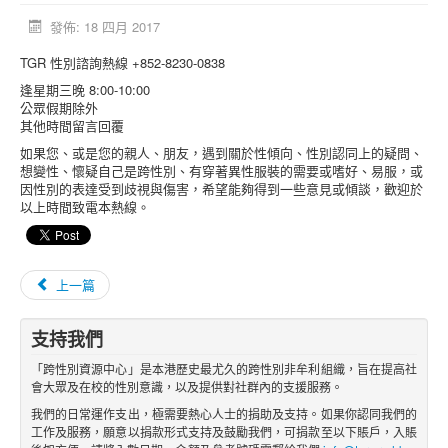
活動消息
發佈: 18 四月 2017
資料庫
TGR 性別諮詢熱線 +852-8230-0838
逢星期三晚 8:00-10:00
媒體庫
公眾假期除外
其他時間留言回覆
台灣專區
如果您、或是您的親人、朋友，遇到關於性傾向、性別認同上的疑問、
中國大陸專區
想變性、懷疑自己是跨性別、有穿著異性服裝的需要或嗜好、易服，或
因性別的表達受到歧視與傷害，希望能夠得到一些意見或傾談，歡迎於
「跨樂園」交友平台
以上時間致電本熱線。
捐助單位
上一篇
支持我們
「跨性別資源中心」是本港歷史最尤久的跨性別非牟利組織，旨在提高社
會大眾及在校的性別意識，以及提供對社群內的支援服務。
我們的日常運作支出，極需要熱心人士的捐助及支持。如果你認同我們的
工作及服務，願意以捐款形式支持及鼓勵我們，可捐款至以下賬戶，入賬