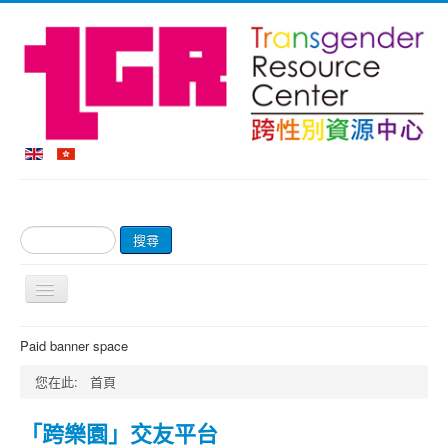
搜
搜尋
尋...
切
換
導
首頁
Paid banner space
覽
關於我們
您在此:
首頁
網上商店及付款
「跨樂園」交友平台
輔導服務