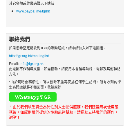
其它金額或貨幣請點以下連結
www.paypal.me/tgrhk
聯絡我們
如果您希望定期收到TGR的活動通訊，請申請加入以下電郵組：
http://tgr.org.hk/mailinglist
Email:
info@tgr.org.hk
此電郵不作輔導支援，如需協助，請使用本會輔導熱線、電郵及其他聯絡
方法。
*由於現時會務煩忙，所以暫時不能再安排任何學生訪問，所有收到的學
生訪問邀請將不獲回覆，敬請原諒！
* 由於我們缺乏資金為跨性別人士提供服務，我們建議每次使用服
務後，如感到我們提供的協助能夠幫助，請捐助支持我們的運作，
謝謝！