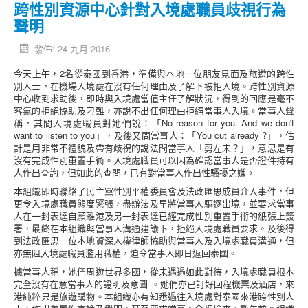
跨性別資源中心針對入境處職員歧視行為
聲明
發佈: 24 九月 2016
今天上午，2名從泰國到香港，準備與本地一位朋友見面及旅遊的跨性
別人士，在機場入境處在沒有任何理由及了解下被拒入境。跨性別資源
中心收到求助後，即時與入境處當值主任了解狀況，得到的回應是毫不
客氣的拒絕協助及刁難，亦說不出任何理由拒絕當事人入境。當事人聲
稱，其間入境處職員對她們說：「No reason for you. And we don't
want to listen to you」，及後又問當事人：「You cut already ?」，估
計是用非常不禮貌及帶有歧視的說法問當事人「剪左未？」，意思是有
沒有完成性別重置手術。入境處職員可以因為確認當事人是否證件持有
人作出查詢，但如此的查問，已有對當事人作出性騷擾之嫌。
本組織即時聯絡了民主黨性別平權委員會及法政匯思成員介入事件，但
更令入境處職員態度緊張，盡辦法及早將當事人驅逐出境，並要求當事
人在一封表達自願離港及另一封表達已經完成性別重置手術的紙張上簽
署，最終在本組織與當事人溝通建議下，拒絕入境處職員要求。及後得
到法政匯思一位本地資深人權律師協助與當事人及入境處職員溝通，但
亦無阻入境處職員濫用職權，迫令當事人即日返回泰國。
據當事人稱，她們周遊世界多國，從未遇過如此對待，入境處職員根本
完全沒有在意當事人的證明及意圖 。她們亦已訂好回程機票及酒店，來
港純粹只是旅遊購物。本組織亦有知悉過往入境處對泰國來港跨性別人