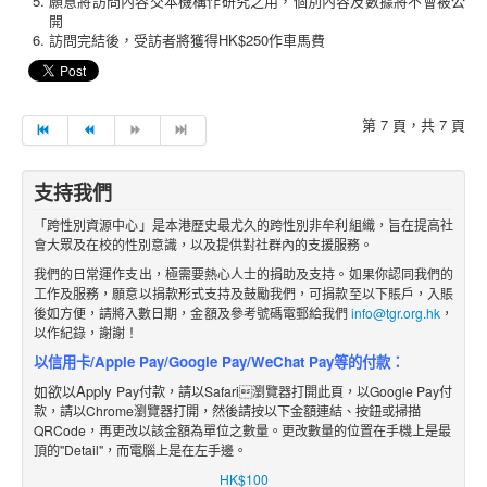
願意將訪問內容交本機構作研究之用，個別內容及數據將不會被公
開
訪問完結後，受訪者將獲得HK$250作車馬費
第 7 頁，共 7 頁
支持我們
「跨性別資源中心」是本港歷史最尤久的跨性別非牟利組織，旨在提高社
會大眾及在校的性別意識，以及提供對社群內的支援服務。
我們的日常運作支出，極需要熱心人士的捐助及支持。如果你認同我們的
工作及服務，願意以捐款形式支持及鼓勵我們，可捐款至以下賬戶，入賬
後如方便，請將入數日期，金額及參考號碼電郵給我們
info@tgr.org.hk
，
以作紀錄，謝謝！
以信用卡/Apple Pay/Google Pay/WeChat Pay等的付款：
如欲以Apply
Pay付款，請以Safari瀏覽器打開此頁，以Google Pay付
款，請以Chrome瀏覽器打開，然後請按以下金額
連結
、
按鈕
或掃描
QRCode，再更改
以該金額
為單位之數
量。更改數量的位置在手機上是最
頂的"Detail"，而電腦上是在左手邊。
HK$100