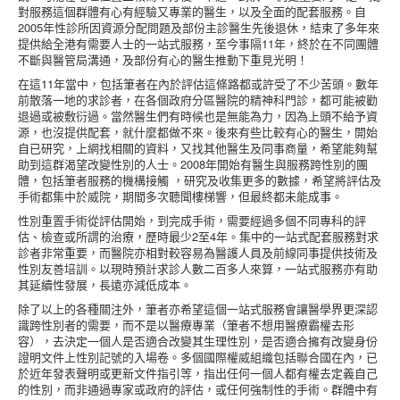
對服務這個群體有心有經驗又專業的醫生，以及全面的配套服務。自
2005年性診所因資源分配問題及部份主診醫生先後退休，結束了多年來
提供給全港有需要人士的一站式服務，至今事隔11年，終於在不同團體
不斷與醫管局溝通，及部份有心的醫生推動下重見光明！
在這11年當中，包括筆者在內於評估這條路都或許受了不少苦頭。數年
前散落一地的求診者，在各個政府分區醫院的精神科門診，都可能被勸
退過或被敷衍過。當然醫生們有時候也是無能為力，因為上頭不給予資
源，也沒提供配套，就什麼都做不來。後來有些比較有心的醫生，開始
自已研究，上網找相關的資料，又找其他醫生及同事商量，希望能夠幫
助到這群渴望改變性別的人士。2008年開始有醫生與服務跨性別的團
體，包括筆者服務的機構接觸 ，研究及收集更多的數據，希望將評估及
手術都集中於威院，期間多次聽聞樓梯響，但最終都未能成事。
性別重置手術從評估開始，到完成手術，需要經過多個不同專科的評
估、檢查或所謂的治療，歷時最少2至4年。集中的一站式配套服務對求
診者非常重要，而醫院亦相對較容易為醫護人員及前線同事提供技術及
性別友善培訓。以現時預計求診人數二百多人來算，一站式服務亦有助
其延續性發展，長遠亦減低成本。
除了以上的各種關注外，筆者亦希望這個一站式服務會讓醫學界更深認
識跨性別者的需要，而不是以醫療專業（筆者不想用醫療霸權去形
容），去決定一個人是否適合改變其生理性別，是否適合擁有改變身份
證明文件上性別記號的入場卷。多個國際權威組織包括聯合國在內，已
於近年發表聲明或更新文件指引等，指出任何一個人都有權去定義自己
的性別，而非通過專家或政府的評估，或任何強制性的手術。群體中有