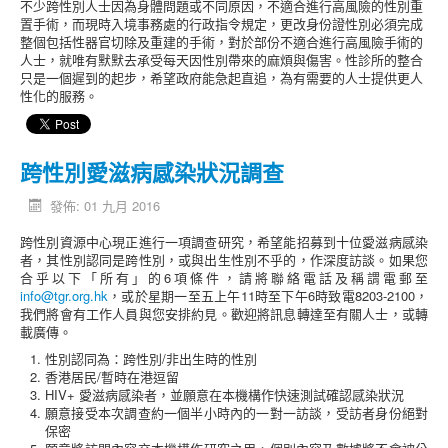
不少跨性別人士因為身體問題或不同原因，不適合進行高風險的性別重
置手術，而現時入境事務處的行政指令規定，更改身份證性別必須完成
整個包括性器官切除及重建的手術，對於部份不適合進行高風險手術的
人士，就唯有默默去承受每天因性別帶來的麻煩與傷害。性診所的整合
只是一個遲到的起步，希望政府能急起直追，為有需要的人士提供更人
性化的服務。
跨性別愛滋病感染狀況調查
發佈: 01 九月 2016
跨性別資源中心現正進行一項調查研究，希望能招募到十位愛滋病感染
者，其性別認同是跨性別，或與出生性別不乎的，作深度訪談。如果您
合乎以下「所有」的6項條件，請將聯絡電話及稱謂電郵至
info@tgr.org.hk
，或於星期一至五上午11時至下午6時致電8203-2100，
我們將會有工作人員與您安排約見。歡迎將訊息轉達至有關人士，或轉
載廣傳。
性別認同為：跨性別/非出生時的性別
香港居民/暫時在港逗留
HIV+ 愛滋病感染者，並願意在本機構作快速測試確認感染狀況
願意接受本次調查約一個半小時內的一對一訪談，受訪者身份絕對
保密