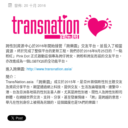
發佈: 20 十月 2016
活動消息
資料庫
媒體庫
台灣專區
跨性別資源中心於2016年開始接管「跨樂園」交友平台，並投入了相當
中國大陸專區
資源，
終於完成了整個平台
的更新工程。我們亦於2016年9月25日的「一點
粉紅」Pink Dot 正式啟動這個專為跨仔跨女、跨粉和跨友而設的交友平台，
「跨樂園」交友平台
亦改進成為一個LGBTIQS的全功能平台。
捐助單位
進入跨樂園:
http://www.transnation.asia/
簡介：
TransNation.asia 「跨樂園」
成立於
2015年，是亞州首個跨性別主題交友
及資訊分享平台，期望通過網上科技，提供交友、生活及論壇版塊，連繫中、
港、台及亞洲各地區的性別友善人群，尤其是跨性別者、間性人及跨性別粉司
群體，在網絡世界交流、支持、分享，甚至發展情緣。「跨」是跨越的意思，
舉凡在性別身份上被視為另類的，這個國度也是TA們的樂園！