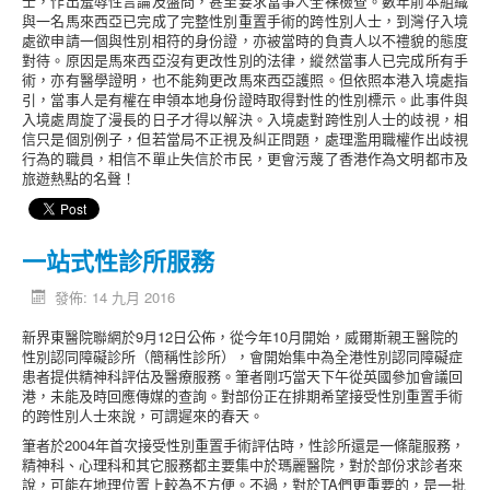
士，作出羞辱性言論及盤問，甚至要求當事人全裸檢查。數年前本組織
與一名馬來西亞已完成了完整性別重置手術的跨性別人士，到灣仔入境
處欲申請一個與性別相符的身份證，亦被當時的負責人以不禮貌的態度
對待。原因是馬來西亞沒有更改性別的法律，縱然當事人已完成所有手
術，亦有醫學證明，也不能夠更改馬來西亞護照。但依照本港入境處指
引，當事人是有權在申領本地身份證時取得對性的性別標示。此事件與
入境處周旋了漫長的日子才得以解決。入境處對跨性別人士的歧視，相
信只是個別例子，但若當局不正視及糾正問題，處理濫用職權作出歧視
行為的職員，相信不單止失信於市民，更會污蔑了香港作為文明都市及
旅遊熱點的名聲！
一站式性診所服務
發佈: 14 九月 2016
新界東醫院聯網於9月12日公佈，從今年10月開始，威爾斯親王醫院的
性別認同障礙診所（簡稱性診所），會開始集中為全港性別認同障礙症
患者提供精神科評估及醫療服務。筆者剛巧當天下午從英國參加會議回
港，未能及時回應傳媒的查詢。對部份正在排期希望接受性別重置手術
的跨性別人士來說，可謂遲來的春天。
筆者於2004年首次接受性別重置手術評估時，性診所還是一條龍服務，
精神科、心理科和其它服務都主要集中於瑪麗醫院，對於部份求診者來
說，可能在地理位置上較為不方便。不過，對於TA們更重要的，是一批