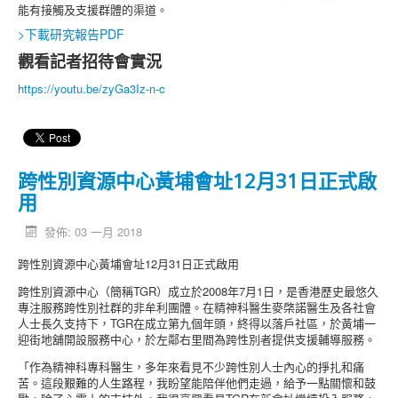
能有接觸及支援群體的渠道。
>下載研究報告PDF
觀看記者招待會實況
https://youtu.be/zyGa3Iz-n-c
跨性別資源中心黃埔會址12月31日正式啟
用
發佈: 03 一月 2018
跨性別資源中心黃埔會址12月31日正式啟用
跨性別資源中心（簡稱TGR）成立於2008年7月1日，是香港歷史最悠久
專注服務跨性別社群的非牟利團體。在精神科醫生麥棨諾醫生及各社會
人士長久支持下，TGR在成立第九個年頭，終得以落戶社區，於黃埔一
迎街地舖開設服務中心，於左鄰右里間為跨性別者提供支援輔導服務。
「作為精神科專科醫生，多年來看見不少跨性別人士內心的掙扎和痛
苦。這段艱難的人生路程，我盼望能陪伴他們走過，給予一點關懷和鼓