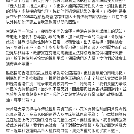
勵。除了心靈上的支持外，我很高興看見TGR在新會址繼續投入服務，
『走入社區、接近人群』，令更多人能夠認識跨性別人士，消除對他們
的誤解，多點接納和包容，協助他們過健康快樂的生活。」精神科醫生
麥棨諾自2008年起積極為香港跨性別人士提供精神評估服務，並在工作
以外協助他們建立自我及過渡期間的困難。
生活在同一個城市，卻面對不同的命運。香港在跨性別議題上的認知，
未能追上當代社會尊重小眾的訴求，加上政府一直的冷處理，令誤解、
歧視、排斥成為跨性別者的日常：求職受挫，出入境被拒，到醫院看
病、到銀行開戶，甚至上廁所都飽受刁難；跨性別者因不堪壓力而自尋
短見早非鮮事，政府實在有迫切需要建立法律法規及提供相關行政措
施，給予跨性別者恰當的性別承認，保障他們的人權，令他們於社會上
獲得真正尊重。
雖然目前香港正就設立性別承認法公開諮詢，但社會意見仍南轅北轍。
到底如何才能推動政府，推動社會往正確的方向走？前立法會議員劉慧
卿是為香港性別平權爭取走得較前的一位，她認為：「我們要盡力爭取
市民的支持和認同，最少也不要反對，因此要與社會各界展開對話，並
希望對方願意與我方相討。我們亦要與立法會的各黨派和行政機關溝
通，尋求共識。」
當普羅大眾仍桎梏在傳統性別意識形態，小眾的有著性別認同差異者難
以真正融入。身為TGR的創辦人及主席梁詠恩卻認為：「小眾這個詞只
是在運動上為了突顯社會問題而產生出來。要社會接納，我會傾向強調
彼此的共通點，我們作為社會一份子
對
鄰舍
的
關懷，及勇於面對普羅大
眾。近年社會運動高舉人權作為口號，我更看重的卻關乎於人道。」