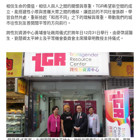
相信生命的價值，相信人與人之間的關懷與尊重，TGR希望新空間的成
立，能搭建性小眾與普羅大眾之間的橋樑，讓造訪的不同社會族群，學
習自然共處，重新拾起「和而不同」之下的理解與尊重，帶動我們的城
市往性別友善開闊平等的方向前行。
跨性別資源中心黃埔會址啟用儀式於跨年日12月31日舉行，由麥棨諾醫
生、劉慧卿太平紳士及平等機會委員會主席陳章明教授主持儀式。
開幕儀式嘉賓：左起
劉慧卿太平紳士、跨性別資源中心主席梁詠恩、
麥棨