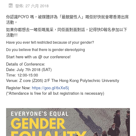
發佈: 27 六月 2018
活動消息
你認識POYD 嗎，被媒體評為「最靚變性人」嘅佢好快就會嚟香港出席
資料庫
活動，
媒體庫
如果你都想去一睹佢嘅風采，同佢面對面對話，記得快D報名參加以下
活動!!!
台灣專區
Have you ever felt restricted because of your gender?
中國大陸專區
Do you believe that there is gender stereotyping
Start here with us @ our conference!
「跨樂園」交友平台
Details of Conference:
Date: July 7th 2018 (SAT)
捐助單位
Time: 12:00-15:00
Venue: Z core (Z205) 2/F The Hong Kong Polytechnic University
Register Now:
https://goo.gl/6xXeSj
(*Attendance is free for all but registration is necessary)