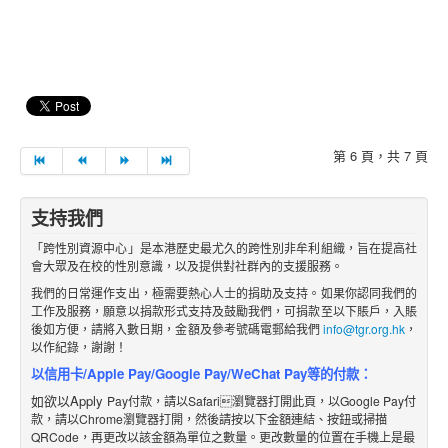
第 6 頁，共 7 頁
支持我們
「跨性別資源中心」是本港歷史最尤久的跨性別非牟利組織，旨在提高社
會大眾及在校的性別意識，以及提供對社群內的支援服務。
我們的日常運作支出，極需要熱心人士的捐助及支持。如果你認同我們的
工作及服務，願意以捐款形式支持及鼓勵我們，可捐款至以下賬戶，入賬
後如方便，請將入數日期，金額及參考號碼電郵給我們
info@tgr.org.hk
，
以作紀錄，謝謝！
以信用卡/Apple Pay/Google Pay/WeChat Pay等的付款：
如欲以Apply
Pay付款，請以Safari瀏覽器打開此頁，以Google Pay付
款，請以Chrome瀏覽器打開，然後請按以下金額
連結
、
按鈕
或掃描
QRCode，再更改
以該金額
為單位之數
量。更改數量的位置在手機上是最