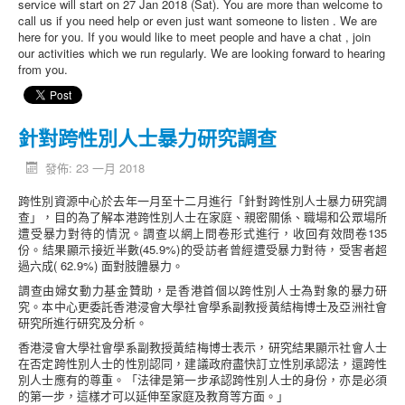
service will start on 27 Jan 2018 (Sat). You are more than welcome to
call us if you need help or even just want someone to listen . We are
here for you. If you would like to meet people and have a chat , join
our activities which we run regularly. We are looking forward to hearing
from you.
針對跨性別人士暴力研究調查
發佈: 23 一月 2018
跨性別資源中心於去年一月至十二月進行「針對跨性別人士暴力研究調
查」，目的為了解本港跨性別人士在家庭、親密關係、職場和公眾場所
遭受暴力對待的情況。調查以網上問卷形式進行，收回有效問卷135
份。結果顯示接近半數(45.9%)的受訪者曾經遭受暴力對待，受害者超
過六成( 62.9%) 面對肢體暴力。
調查由婦女動力基金贊助，是香港首個以跨性別人士為對象的暴力研
究。本中心更委託香港浸會大學社會學系副教授黃結梅博士及亞洲社會
研究所進行研究及分析。
香港浸會大學社會學系副教授黃結梅博士表示，研究結果顯示社會人士
在否定跨性別人士的性別認同，建議政府盡快訂立性別承認法，還跨性
別人士應有的尊重。「法律是第一步承認跨性別人士的身份，亦是必須
的第一步，這樣才可以延伸至家庭及教育等方面。」