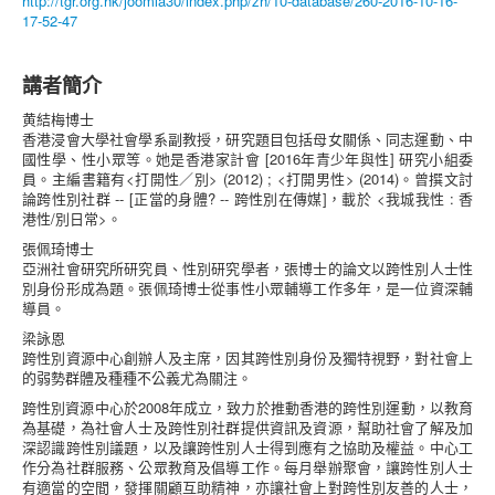
http://tgr.org.hk/joomla30/index.php/zh/10-database/260-2016-10-16-
17-52-47
講者簡介
黄結梅博士
香港浸會大學社會學系副教授，研究題目包括母女關係、同志運動、中
國性學、性小眾等。她是香港家計會 [2016年青少年與性] 研究小組委
員。主編書籍有<打開性／別> (2012) ; <打開男性> (2014)。曾撰文討
論跨性別社群 -- [正當的身體? -- 跨性別在傳媒]，載於 <我城我性 : 香
港性/別日常>。
張佩琦博士
亞洲社會研究所研究員、性別研究學者，張博士的論文以跨性別人士性
別身份形成為題。張佩琦博士從事性小眾輔導工作多年，是一位資深輔
導員。
梁詠恩
跨性別資源中心創辦人及主席，因其跨性別身份及獨特視野，對社會上
的弱勢群體及種種不公義尤為關注。
跨性別資源中心於2008年成立，致力於推動香港的跨性別運動，以教育
為基礎，為社會人士及跨性別社群提供資訊及資源，幫助社會了解及加
深認識跨性別議題，以及讓跨性別人士得到應有之協助及權益。中心工
作分為社群服務、公眾教育及倡導工作。每月舉辦聚會，讓跨性別人士
有適當的空間，發揮關顧互助精神，亦讓社會上對跨性別友善的人士，