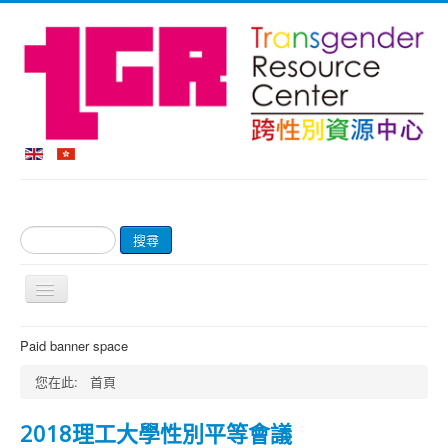
搜
搜尋
尋...
切
換
導
首頁
Paid banner space
覽
關於我們
您在此:
首頁
網上商店及付款
2018理工大學性別平等會議
輔導服務