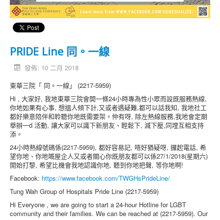
PRIDE Line 同。一線
發佈: 10 二月 2018
東華三院「 同。一線」 (2217-5959)
Hi , 大家好, 我地東華三院會開一條24小時專為性小眾而設既服務熱線,
你地如果有心事, 想搵人傾下計,又或者遇疑難,都可以話我知, 我地社工
都好樂意陪伴和聆聽你地既需要架。仲有呀, 除左熱線服務,我地會定期
舉辦一d 活動, 讓大家可以識下新朋友、輕鬆下, 減下壓,同埋互相支持
添。
24小時熱線號碼係(2217-5959), 都好容易記, 唔好猶疑呀, 攞起電話, 希
望你地、你地嘅屋企人又或者關心你既朋友都可以係27/1/2018(星期六)
開始打黎, 希望比機會我地認識你地, 聽到你地把聲, 等你地啊!
Facebook:
https://www.facebook.com/TWGHsPrideLine/
Tung Wah Group of Hospitals Pride Line (2217-5959)
Hi Everyone , we are going to start a 24-hour Hotline for LGBT
community and their families. We can be reached at (2217-5959). Our