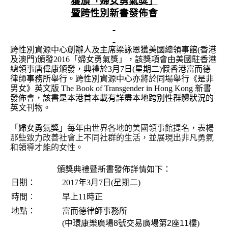
獲頒「婦女勇氣獎」
暨跨性別新書發佈會
跨性別資源中心創辦人及主席梁詠恩獲美國總領事館(香港
及澳門)頒發2016「婦女勇氣獎」，該獎項會由美國駐香港
總領事唐偉康頒發，典禮於3月7日(星期二)假香港富而德
律師事務所舉行。跨性別資源中心亦將於同場舉行《是非
男女》
英文版
The Book of Transgender in Hong Kong
新書
發佈會，該書是本港首本載有詳盡本地跨別性群體狀況的
英文刊物。
「婦女勇氣獎」
每年由世界各地的美國領事館提名，表楊
那些致力改善社會上不同社群的生活，並展現出非凡勇氣
和領導才能的女性。
頒獎典禮暨新書發佈詳情如下：
日期：
2017年3月7日(星期二)
時間︰
早上11時正
地點：
富而德律師事務所
(中環
康樂廣場
8
號交易廣場第
2
座
11
樓
)