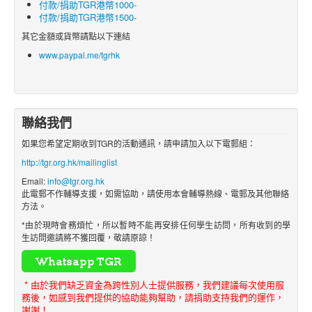
付款/捐助TGR港幣1000-
付款/捐助TGR港幣1500-
其它金額或貨幣請點以下連結
www.paypal.me/tgrhk
聯絡我們
如果您希望定期收到TGR的活動通訊，請申請加入以下電郵組：
http://tgr.org.hk/mailinglist
Email:
info@tgr.org.hk
此電郵不作輔導支援，如需協助，請使用本會輔導熱線、電郵及其他聯絡
方法。
*由於現時會務煩忙，所以暫時不能再安排任何學生訪問，所有收到的學
生訪問邀請將不獲回覆，敬請原諒！
* 由於我們缺乏資金為跨性別人士提供服務，我們建議每次使用服
務後，如感到我們提供的協助能夠幫助，請捐助支持我們的運作，
謝謝！