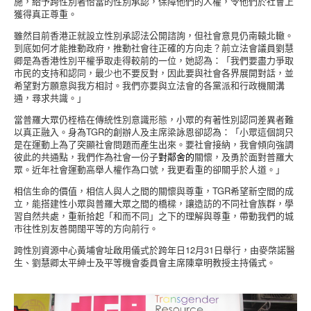
施，給予跨性別者恰當的性別承認，保障他們的人權，令他們於社會上
獲得真正尊重。
雖然目前香港正就設立性別承認法公開諮詢，但社會意見仍南轅北轍。
到底如何才能推動政府，推動社會往正確的方向走？前立法會議員劉慧
卿是為香港性別平權爭取走得較前的一位，她認為：「我們要盡力爭取
市民的支持和認同，最少也不要反對，因此要與社會各界展開對話，並
希望對方願意與我方相討。我們亦要與立法會的各黨派和行政機關溝
通，尋求共識。」
當普羅大眾仍桎梏在傳統性別意識形態，小眾的有著性別認同差異者難
以真正融入。身為TGR的創辦人及主席梁詠恩卻認為：「小眾這個詞只
是在運動上為了突顯社會問題而產生出來。要社會接納，我會傾向強調
彼此的共通點，我們作為社會一份子
對
鄰舍
的
關懷，及勇於面對普羅大
眾。近年社會運動高舉人權作為口號，我更看重的卻關乎於人道。」
相信生命的價值，相信人與人之間的關懷與尊重，TGR希望新空間的成
立，能搭建性小眾與普羅大眾之間的橋樑，讓造訪的不同社會族群，學
習自然共處，重新拾起「和而不同」之下的理解與尊重，帶動我們的城
市往性別友善開闊平等的方向前行。
跨性別資源中心黃埔會址啟用儀式於跨年日12月31日舉行，由麥棨諾醫
生、劉慧卿太平紳士及平等機會委員會主席陳章明教授主持儀式。