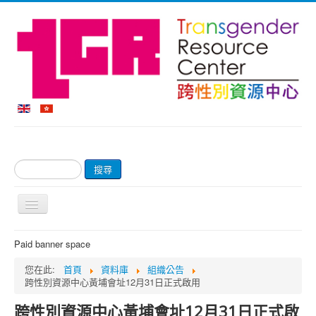
搜
搜尋
尋...
切
換
導
首頁
Paid banner space
覽
關於我們
您在此:
首頁
資料庫
組織公告
跨性別資源中心黃埔會址12月31日正式啟用
網上商店及付款
跨性別資源中心黃埔會址12月31日正式啟
輔導服務