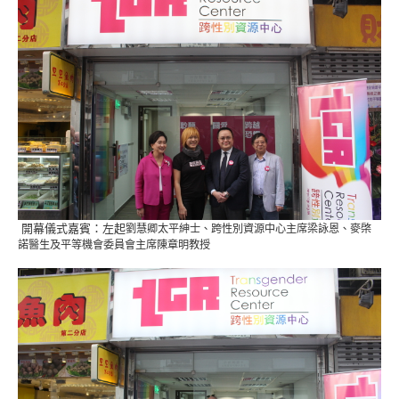
開幕儀式嘉賓：左起
劉慧卿太平紳士、跨性別資源中心主席梁詠恩、
麥棨
諾醫生及平等機會委員會主席陳章明教授