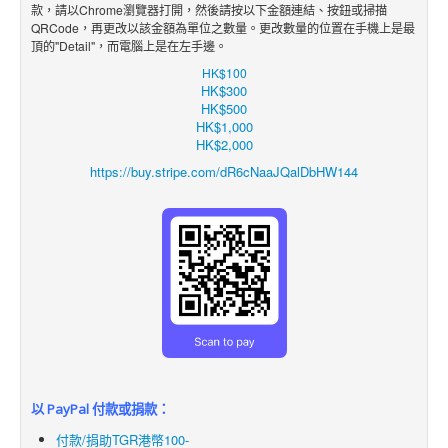
款，請以Chrome瀏覽器打開，然後請按以下金額
連結
、
按鈕
或掃描
QRCode，再更改
以該金額
為單位之數
量。更改數量的位置在手機上是最
頂的"Detail"，而電腦上是在左手邊。
HK$100
HK$300
HK$500
HK$1,000
HK$2,000
https://buy.stripe.com/dR6cNaaJQalDbHW144
以 PayPal 付款或捐款：
付款/捐助TGR港幣100-