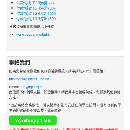
付款/捐助TGR港幣500-
付款/捐助TGR港幣700-
付款/捐助TGR港幣1000-
付款/捐助TGR港幣1500-
其它金額或貨幣請點以下連結
www.paypal.me/tgrhk
聯絡我們
如果您希望定期收到TGR的活動通訊，請申請加入以下電郵組：
http://tgr.org.hk/mailinglist
Email:
info@tgr.org.hk
此電郵不作輔導支援，如需協助，請使用本會輔導熱線、電郵及其他聯絡
方法。
*由於現時會務煩忙，所以暫時不能再安排任何學生訪問，所有收到的學
生訪問邀請將不獲回覆，敬請原諒！
* 由於我們缺乏資金為跨性別人士提供服務，我們建議每次使用服