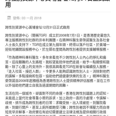
用
活動消息
資料庫
發佈: 03 一月 2018
媒體庫
跨性別資源中心黃埔會址12月31日正式啟用
台灣專區
跨性別資源中心（簡稱TGR）成立於2008年7月1日，是香港歷史最悠久
專注服務跨性別社群的非牟利團體。在精神科醫生麥棨諾醫生及各社會
中國大陸專區
人士長久支持下，TGR在成立第九個年頭，終得以落戶社區，於黃埔一
迎街地舖開設服務中心，於左鄰右里間為跨性別者提供支援輔導服務。
「跨樂園」交友平台
「作為精神科專科醫生，多年來看見不少跨性別人士內心的掙扎和痛
捐助單位
苦。這段艱難的人生路程，我盼望能陪伴他們走過，給予一點關懷和鼓
勵。除了心靈上的支持外，我很高興看見TGR在新會址繼續投入服務，
『走入社區、接近人群』，令更多人能夠認識跨性別人士，消除對他們
的誤解，多點接納和包容，協助他們過健康快樂的生活。」精神科醫生
麥棨諾自2008年起積極為香港跨性別人士提供精神評估服務，並在工作
以外協助他們建立自我及過渡期間的困難。
生活在同一個城市，卻面對不同的命運。香港在跨性別議題上的認知，
未能追上當代社會尊重小眾的訴求，加上政府一直的冷處理，令誤解、
歧視、排斥成為跨性別者的日常：求職受挫，出入境被拒，到醫院看
病、到銀行開戶，甚至上廁所都飽受刁難；跨性別者因不堪壓力而自尋
短見早非鮮事，政府實在有迫切需要建立法律法規及提供相關行政措