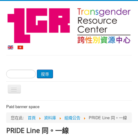
搜
搜尋
尋...
切
換
導
首頁
Paid banner space
覽
關於我們
您在此:
首頁
資料庫
組織公告
PRIDE Line 同。一線
網上商店及付款
PRIDE Line 同。一線
輔導服務