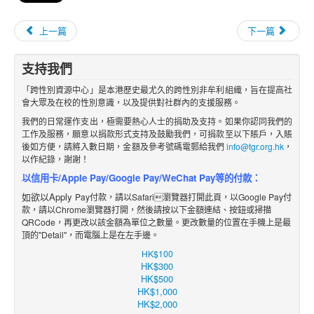
上一篇
下一篇
支持我們
「跨性別資源中心」是本港歷史最尤久的跨性別非牟利組織，旨在提高社
會大眾及在校的性別意識，以及提供對社群內的支援服務。
我們的日常運作支出，極需要熱心人士的捐助及支持。如果你認同我們的
工作及服務，願意以捐款形式支持及鼓勵我們，可捐款至以下賬戶，入賬
後如方便，請將入數日期，金額及參考號碼電郵給我們
info@tgr.org.hk
，
以作紀錄，謝謝！
以信用卡/Apple Pay/Google Pay/WeChat Pay等的付款：
如欲以Apply
Pay付款，請以Safari瀏覽器打開此頁，以Google Pay付
款，請以Chrome瀏覽器打開，然後請按以下金額
連結
、
按鈕
或掃描
QRCode，再更改
以該金額
為單位之數
量。更改數量的位置在手機上是最
頂的"Detail"，而電腦上是在左手邊。
HK$100
HK$300
HK$500
HK$1,000
HK$2,000