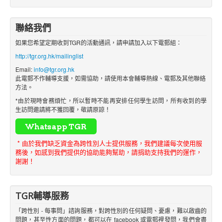
聯絡我們
如果您希望定期收到TGR的活動通訊，請申請加入以下電郵組：
http://tgr.org.hk/mailinglist
Email:
info@tgr.org.hk
此電郵不作輔導支援，如需協助，請使用本會輔導熱線、電郵及其他聯絡
方法。
*由於現時會務煩忙，所以暫時不能再安排任何學生訪問，所有收到的學
生訪問邀請將不獲回覆，敬請原諒！
* 由於我們缺乏資金為跨性別人士提供服務，我們建議每次使用服
務後，如感到我們提供的協助能夠幫助，請捐助支持我們的運作，
謝謝！
TGR輔導服務
「跨性別 - 每事問」諮詢服務，對跨性別的任何疑問、憂慮，難以啟齒的
問題，甚至性方面的問題，都可以在 facebook 或電郵裡發問，我們會盡