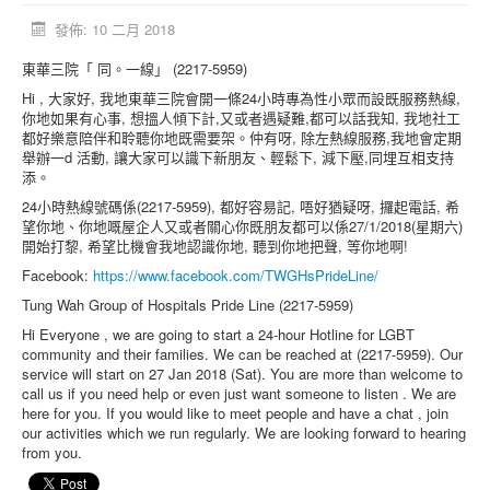
活動消息
發佈: 10 二月 2018
資料庫
東華三院「 同。一線」 (2217-5959)
Hi , 大家好, 我地東華三院會開一條24小時專為性小眾而設既服務熱線,
媒體庫
你地如果有心事, 想搵人傾下計,又或者遇疑難,都可以話我知, 我地社工
都好樂意陪伴和聆聽你地既需要架。仲有呀, 除左熱線服務,我地會定期
台灣專區
舉辦一d 活動, 讓大家可以識下新朋友、輕鬆下, 減下壓,同埋互相支持
添。
中國大陸專區
24小時熱線號碼係(2217-5959), 都好容易記, 唔好猶疑呀, 攞起電話, 希
「跨樂園」交友平台
望你地、你地嘅屋企人又或者關心你既朋友都可以係27/1/2018(星期六)
開始打黎, 希望比機會我地認識你地, 聽到你地把聲, 等你地啊!
捐助單位
Facebook:
https://www.facebook.com/TWGHsPrideLine/
Tung Wah Group of Hospitals Pride Line (2217-5959)
Hi Everyone , we are going to start a 24-hour Hotline for LGBT
community and their families. We can be reached at (2217-5959). Our
service will start on 27 Jan 2018 (Sat). You are more than welcome to
call us if you need help or even just want someone to listen . We are
here for you. If you would like to meet people and have a chat , join
our activities which we run regularly. We are looking forward to hearing
from you.