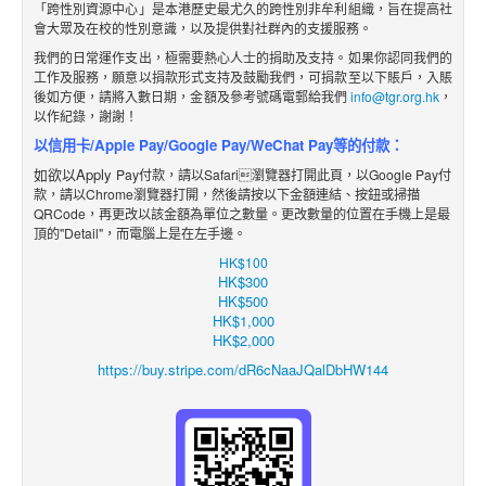
「跨性別資源中心」是本港歷史最尤久的跨性別非牟利組織，旨在提高社
會大眾及在校的性別意識，以及提供對社群內的支援服務。
我們的日常運作支出，極需要熱心人士的捐助及支持。如果你認同我們的
工作及服務，願意以捐款形式支持及鼓勵我們，可捐款至以下賬戶，入賬
後如方便，請將入數日期，金額及參考號碼電郵給我們
info@tgr.org.hk
，
以作紀錄，謝謝！
以信用卡/Apple Pay/Google Pay/WeChat Pay等的付款：
如欲以Apply
Pay付款，請以Safari瀏覽器打開此頁，以Google Pay付
款，請以Chrome瀏覽器打開，然後請按以下金額
連結
、
按鈕
或掃描
QRCode，再更改
以該金額
為單位之數
量。更改數量的位置在手機上是最
頂的"Detail"，而電腦上是在左手邊。
HK$100
HK$300
HK$500
HK$1,000
HK$2,000
https://buy.stripe.com/dR6cNaaJQalDbHW144