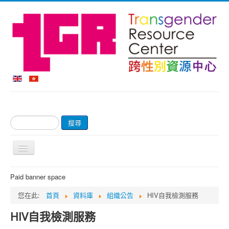
搜
搜尋
尋...
切
換
導
首頁
Paid banner space
覽
關於我們
您在此:
首頁
資料庫
組織公告
HIV自我檢測服務
網上商店及付款
HIV自我檢測服務
輔導服務