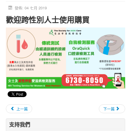
活動消息
發佈: 04 七月 2019
歡迎跨性別人士使用購買
資料庫
媒體庫
台灣專區
中國大陸專區
「跨樂園」交友平台
捐助單位
上一篇
下一篇
支持我們